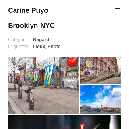
Aller
Carine Puyo
au
Images&Textes
contenu
principal
Brooklyn-NYC
Catégorie
Regard
Étiquettes
Lieux
,
Photo