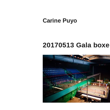
Aller
au
contenu
Carine Puyo
principal
Images&Textes
20170513 Gala box