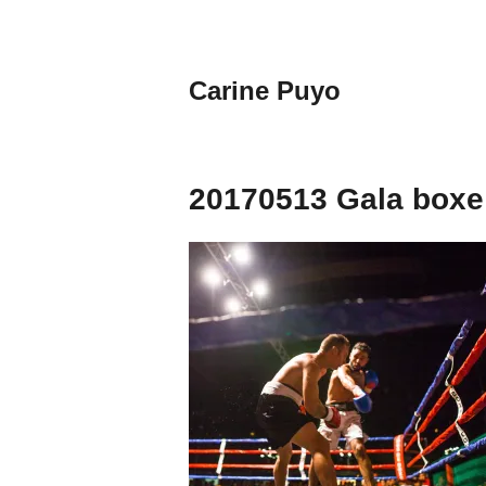
Aller
au
contenu
Carine Puyo
principal
Images&Textes
20170513 Gala boxe