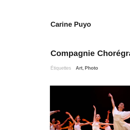
Aller
au
contenu
Carine Puyo
principal
Images&Textes
Compagnie Chorégra
Étiquettes
Art
,
Photo