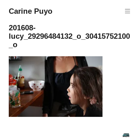
Aller
Carine Puyo
au
Images&Textes
contenu
principal
201608-
lucy_29296484132_o_30415752100
_o