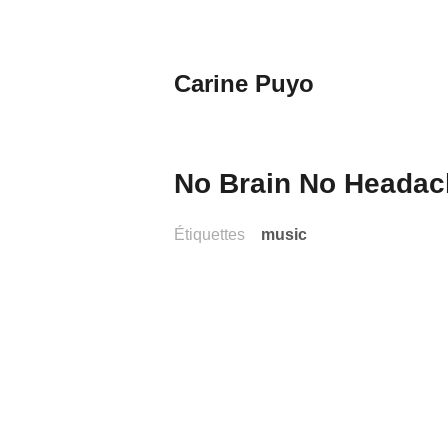
Aller
au
contenu
Carine Puyo
principal
Images&Textes
No Brain No Headach
Étiquettes
music