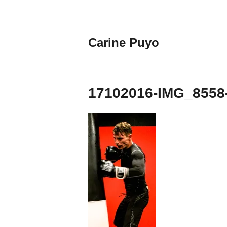
Aller
au
contenu
Carine Puyo
principal
Images&Textes
17102016-IMG_8558