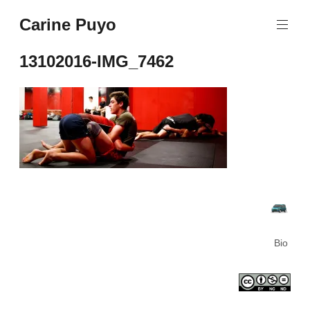
Aller
Carine Puyo
au
Images&Textes
contenu
principal
13102016-IMG_7462
Bio