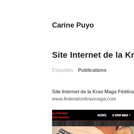
Aller
au
contenu
Carine Puyo
principal
Images&Textes
Site Internet de la 
Étiquettes
Publications
Site Internet de la Krav Maga Fédéra
www.federationkravmaga.com