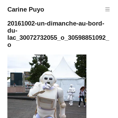
Aller
Carine Puyo
au
Images&Textes
contenu
principal
20161002-un-dimanche-au-bord-
du-
lac_30072732055_o_30598851092_
o