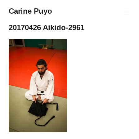
Aller
Carine Puyo
au
Images&Textes
contenu
principal
20170426 Aikido-2961